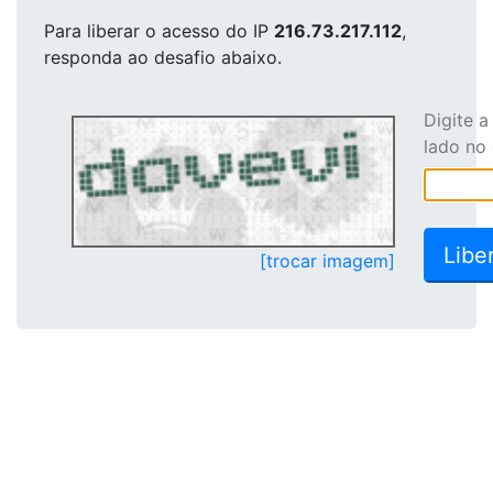
Para liberar o acesso
do IP
216.73.217.112
,
responda ao desafio abaixo.
Digite 
lado no
[trocar imagem]