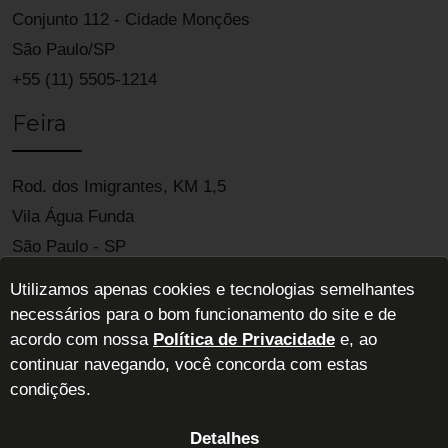
Conjunto 112 - Cidade Monções
São Paulo/SP
+55 (11) 5505-1214
Feira
Rod. dos Imigrantes, KM 1,5
Vila Água Funda
São Paulo - SP
04329-900
Utilizamos apenas cookies e tecnologias semelhantes
necessários para o bom funcionamento do site e de
acordo com nossa
Política de Privacidade
e, ao
continuar navegando, você concorda com estas
condições.
Detalhes
ABIMAD - Associação Brasileira das Indústrias de Móveis de Alta