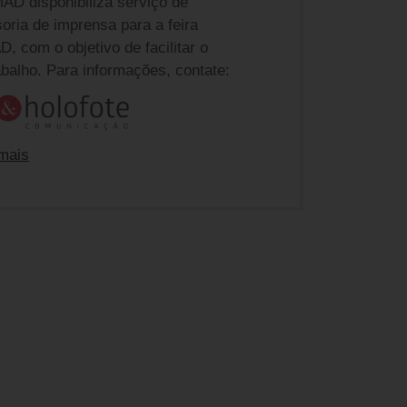
AD disponibiliza serviço de
oria de imprensa para a feira
, com o objetivo de facilitar o
abalho. Para informações, contate:
mais
e ABIMAD na a4&holofote
nda Gmeiner
dagmeiner@a4eholofote.com.br
 Barbieri
barbieri@a4eholofote.com.br
ia Kucharsky
akucharsky@a4eholofote.com.br
 Soares
oares@a4eholofote.com.br