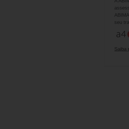
A ABIM
assess
ABIMAD
seu tr
Saiba 
Equip
Ferna
fernan
Camila
camila
Claud
claudi
Almir
almirs