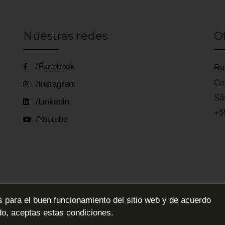
Nuestras redes
Of
/Facebook
Ru
Co
/Instagram
Sã
/Linkedin
+5
/Youtube
s para el buen funcionamiento del sitio web y de acuerdo
ebles de Alta Decoración
do, aceptas estas condiciones.