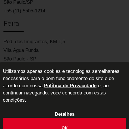
São Paulo/SP
+55 (11) 5505-1214
Feira
Rod. dos Imigrantes, KM 1,5
Vila Água Funda
São Paulo - SP
04329-900
Utilizamos apenas cookies e tecnologias semelhantes
necessários para o bom funcionamento do site e de
acordo com nossa
Política de Privacidade
e, ao
continuar navegando, você concorda com estas
condições.
Detalhes
ABIMAD - Associação Brasileira das Indústrias de Móveis de Alta
Decoração
OK