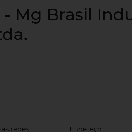
- Mg Brasil Indu
tda.
sas redes
Endereço