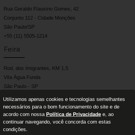
Rua Geraldo Flausino Gomes, 42
Conjunto 112 - Cidade Monções
São Paulo/SP
+55 (11) 5505-1214
Feira
Rod. dos Imigrantes, KM 1,5
Vila Água Funda
São Paulo - SP
04329-900
Utilizamos apenas cookies e tecnologias semelhantes
necessários para o bom funcionamento do site e de
acordo com nossa
Política de Privacidade
e, ao
continuar navegando, você concorda com estas
condições.