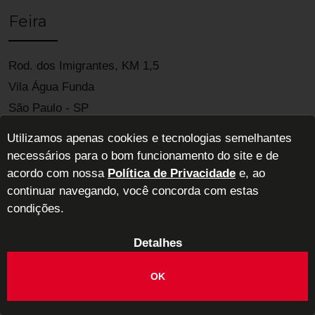
Feira
Rod. dos Imigrantes, KM 1,5
Vila Água Funda
São Paulo - SP
04329-900
Utilizamos apenas cookies e tecnologias semelhantes
necessários para o bom funcionamento do site e de
acordo com nossa
Política de Privacidade
e, ao
continuar navegando, você concorda com estas
condições.
Detalhes
ABIMAD - Associação Brasileira das Indústrias de Móveis de Alta
Decoração
OK