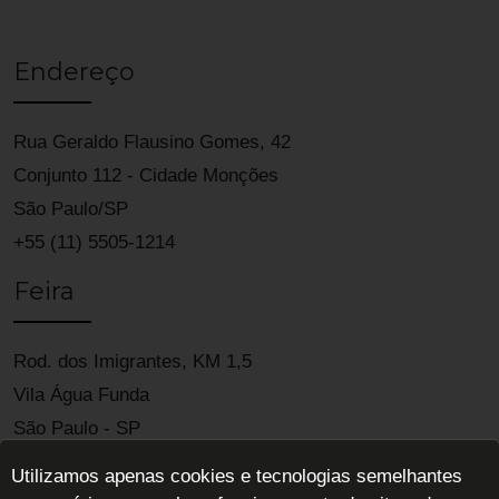
Endereço
Rua Geraldo Flausino Gomes, 42
Conjunto 112 - Cidade Monções
São Paulo/SP
+55 (11) 5505-1214
Feira
Rod. dos Imigrantes, KM 1,5
Vila Água Funda
São Paulo - SP
04329-900
Utilizamos apenas cookies e tecnologias semelhantes